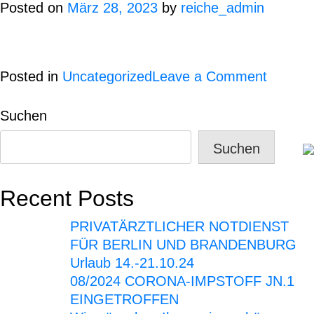
EINGE
Posted on
März 28, 2023
by
reiche_admin
on
Posted in
Uncategorized
Leave a Comment
Wir
wünsch
Suchen
Ihnen
Suchen
eine
schöne
Sommer
Recent Posts
PRIVATÄRZTLICHER NOTDIENST
FÜR BERLIN UND BRANDENBURG
Urlaub 14.-21.10.24
08/2024 CORONA-IMPSTOFF JN.1
EINGETROFFEN