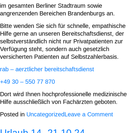
im gesamten Berliner Stadtraum sowie
angrenzenden Bereichen Brandenburgs an.
Bitte wenden Sie sich für schnelle, empathische
Hilfe gerne an unseren Bereitschaftsdienst, der
selbstverständlich nicht nur Privatpatienten zur
Verfügung steht, sondern auch gesetzlich
versicherten Patienten auf Selbstzahlerbasis.
rab – aerztlicher bereitschaftsdienst
+49 30 – 550 77 870
Dort wird Ihnen
hochprofessionelle medizinische
Hilfe ausschließlich von Fachärzten
geboten.
on
Posted in
Uncategorized
Leave a Comment
PRIVA
NOTDI
Urlaub 14.-21.10.24