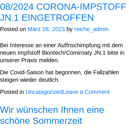
14.-21.
08/2024 CORONA-IMPSTOFF
JN.1 EINGETROFFEN
Posted on
März 28, 2023
by
reiche_admin
Bei Interesse an einer Auffrischimpfung mit dem
neuen Impfstoff
Biontech/Comirnaty
JN.1
bitte in
unserer Praxis melden.
Die Covid-Saison hat begonnen, die Fallzahlen
steigen wieder deutlich.
on
Posted in
Uncategorized
Leave a Comment
08/202
CORON
Wir wünschen Ihnen eine
IMPST
schöne Sommerzeit
JN.1